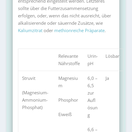
entsprechend eingestellt werden. Letzteres
sollte über die Futterzusammensetzung
erfolgen, oder, wenn das nicht ausreicht, über
alkalisierende oder säuernde Zusätze, wie
Kaliumzitrat
oder
methionreiche Präparate
.
Relevante
Urin-
Lösbar
Nährstoffe
pH
Struvit
Magnesiu
6,0 –
Ja
m
6,5
(Magnesium-
zur
Ammonium-
Phosphor
Aufl
Phosphat)
ösun
Eiweiß
g
6,6 –