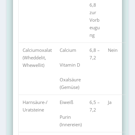
6,8
zur
Vorb
eugu
ng
Calciumoxalat
Calcium
6,8 –
Nein
(Wheddelit,
7,2
Vitamin D
Whewellit)
Oxalsäure
(Gemüse)
Harnsäure-/
Eiweiß
6,5 –
Ja
Uratsteine
7,2
Purin
(Innereien)