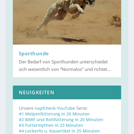
Sporthunde
Der Bedarf von Sporthunden unterschiedet
sich wesentlich von “Normalos” und richtet...
NEUIGKEITEN
Unsere
Serie:
napfcheck-YouTube
#1 Welpenfütterung in 20 Minuten
#2 BARF und Rohfütterung in 20 Minuten
#3 Futtermythen in 23 Minuten
#4 Leckerlis u. Kauartikel in 25 Minuten