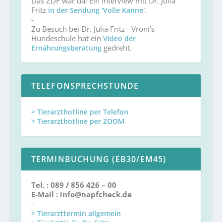
Das ZDF war da! Ein Interview mit Dr. Julia
Fritz
.
in der Sendung 'Volle Kanne'
-
Zu Besuch bei Dr. Julia Fritz - Vroni’s
Hundeschule hat ein
Video der
gedreht.
Ernährungsberatung
TELEFONSPRECHSTUNDE
> Tierarzthotline per Telefon
> Tierarzthotline per ZOOM
TERMINBUCHUNG (EB30/EM45)
Tel. : 089 / 856 426 – 00
E-Mail : info@napfcheck.de
-
> Tierarzttermin allgemein